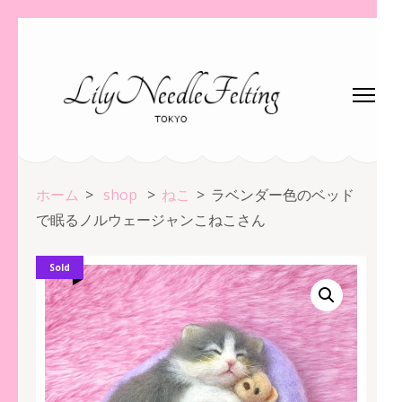
コ
ン
テ
ン
ツ
へ
ス
ホーム
>
shop
>
ねこ
>
ラベンダー色のベッド
キ
で眠るノルウェージャンこねこさん
ッ
プ
Sold
(Enter
を
押
す)