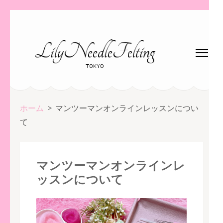
コ
ン
テ
ン
ツ
へ
ス
ホーム
>
マンツーマンオンラインレッスンについ
キ
て
ッ
プ
(Enter
マンツーマンオンラインレ
を
ッスンについて
押
す)