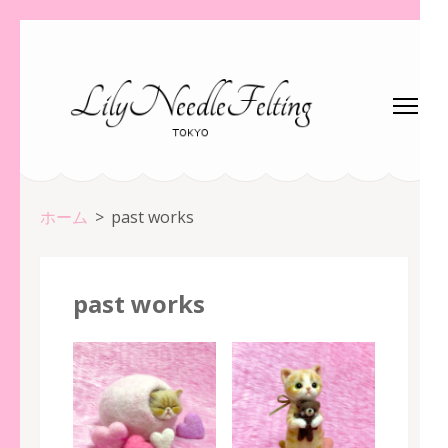
コ
ン
テ
ン
ツ
へ
ス
ホーム
>
past works
キ
ッ
プ
past works
(Enter
を
押
す)