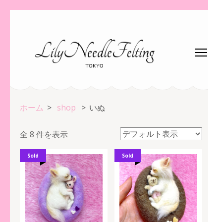
コ
ン
テ
ン
ツ
へ
ス
ホーム
>
shop
>
いぬ
キ
ッ
全 8 件を表示
プ
(Enter
Sold
Sold
を
押
す)