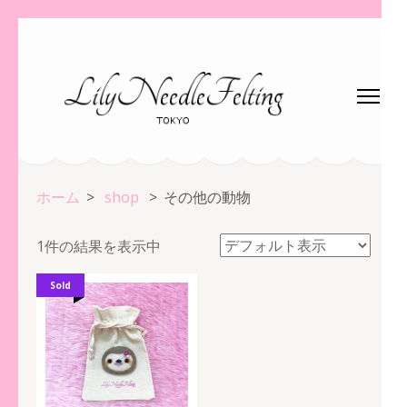
コ
ン
テ
ン
ツ
へ
ス
ホーム
>
shop
>
その他の動物
キ
ッ
1件の結果を表示中
プ
(Enter
Sold
を
押
す)