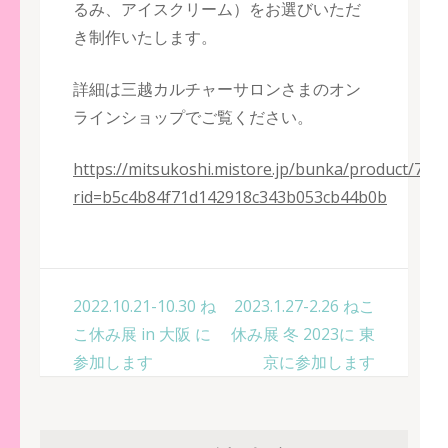
るみ、アイスクリーム）をお選びいただ
き制作いたします。
詳細は三越カルチャーサロンさまのオン
ラインショップでご覧ください。
https://mitsukoshi.mistore.jp/bunka/product/7
rid=b5c4b84f71d142918c343b053cb44b0b
投
2022.10.21-10.30 ね
2023.1.27-2.26 ねこ
稿
こ休み展 in 大阪 に
休み展 冬 2023に 東
ナ
参加します
京に参加します
ビ
ゲ
ー